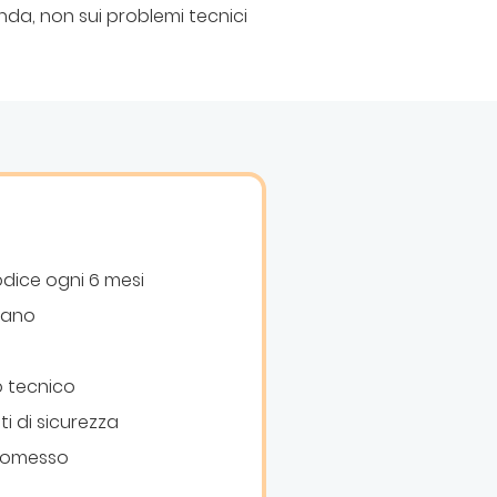
enda, non sui problemi tecnici
dice ogni 6 mesi
iano
o tecnico
i di sicurezza
romesso