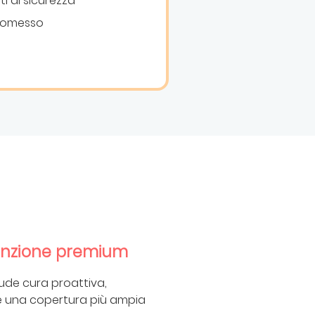
i di sicurezza
romesso
enzione premium
clude cura proattiva,
e una copertura più ampia