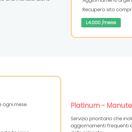
Aggiornamenti urgent
Recupero sito comp
L4.000 /mese
Platinum - Manut
e ogni mese
Servizio prioritario che in
aggiornamenti frequenti 